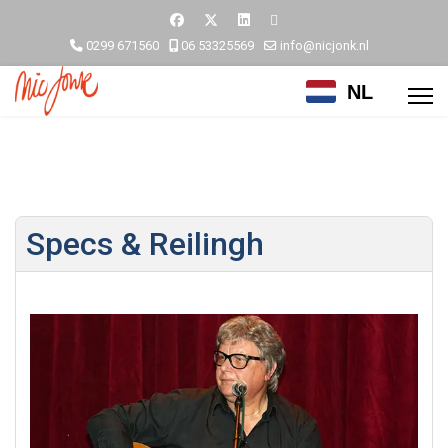
0299 671560
06 53325569
info@nicjonk.nl
NL
Specs & Reilingh