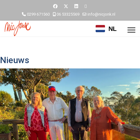
0299 671560
06 53325569
info@nicjonk.nl
NL
Nieuws