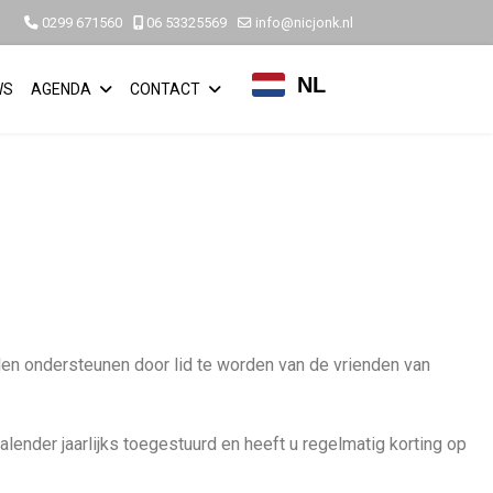
0299 671560
06 53325569
info@nicjonk.nl
NL
WS
AGENDA
CONTACT
len ondersteunen door lid te worden van de vrienden van
k kalender jaarlijks toegestuurd en heeft u regelmatig korting op