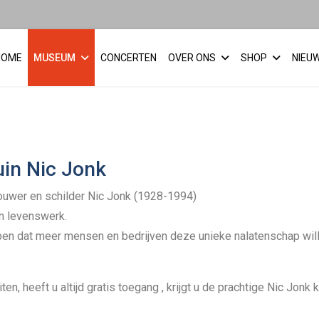
HOME
MUSEUM
CONCERTEN
OVER ONS
SHOP
NIEU
in Nic Jonk
houwer en schilder Nic Jonk (1928-1994)
jn levenswerk.
hopen dat meer mensen en bedrijven deze unieke nalatenschap wil
eiten, heeft u altijd gratis toegang , krijgt u de prachtige Nic Jon