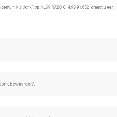
eldentuin Nic Jonk’’. op NL69 RABO 014.98.91.652 draagt u een
 Jonk bewaarden’’.