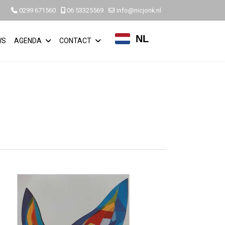
0299 671560
06 53325569
info@nicjonk.nl
NL
WS
AGENDA
CONTACT