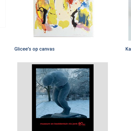
Glicee's op canvas
Ka