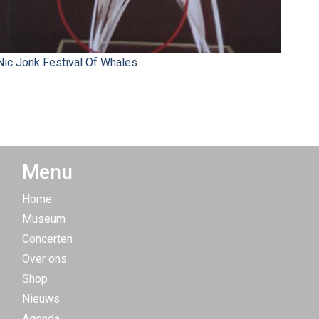
Nic Jonk Festival Of Whales
Menu
Home
Museum
Concerten
Over ons
Shop
Nieuws
Agenda