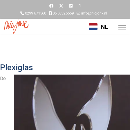
0299 671560
06 53325569
info@nicjonk.nl
NL
Plexiglas
De