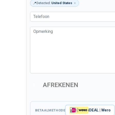
📍
Detected:
United States
✕
AFREKENEN
3
iDEAL | Wero
BETAALMETHODE