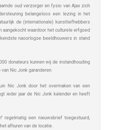
aamde oud verzorger en fysio van Ajax zich
dersteuning belangeloos een lezing in het
urlijk de (internationale) kunstliefhebbers
n aangekocht waardoor het culturele erfgoed
kendste naoorlogse beeldhouwers in stand
000 donateurs kunnen wij de instandhouding
p van Nic Jonk garanderen.
in Nic Jonk door het overmaken van een
angt ieder jaar de Nic Jonk kalender en heeft
en’’ regelmatig een nieuwsbrief toegestuurd,
et afhuren van de locatie .