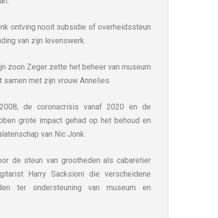
an.
onk ontving nooit subsidie of overheidssteun
uding van zijn levenswerk.
Zijn zoon Zeger zette het beheer van museum
t samen met zijn vrouw Annelies.
f 2008, de coronacrisis vanaf 2020 en de
ebben grote impact gehad op het behoud en
alatenschap van Nic Jonk.
voor de steun van grootheden als cabaretier
itarist Harry Sacksioni die verscheidene
rgden ter ondersteuning van museum en