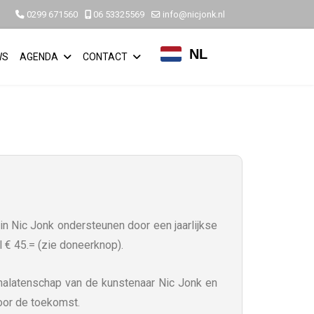
0299 671560
06 53325569
info@nicjonk.nl
NL
WS
AGENDA
CONTACT
n Nic Jonk ondersteunen door een jaarlijkse
l € 45.= (zie doneerknop).
nalatenschap van de kunstenaar Nic Jonk en
oor de toekomst.