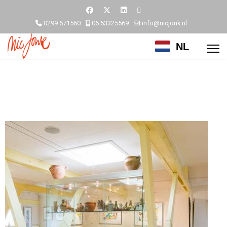
0299 671560
06 53325569
info@nicjonk.nl
NL