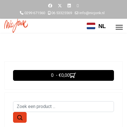
0299 671560
06 53325569
info@nicjonk.nl
NL
0 - €0,00