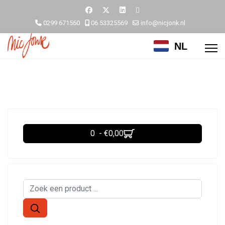
0299 671560
06 53325569
info@nicjonk.nl
NL
0 - €0,00