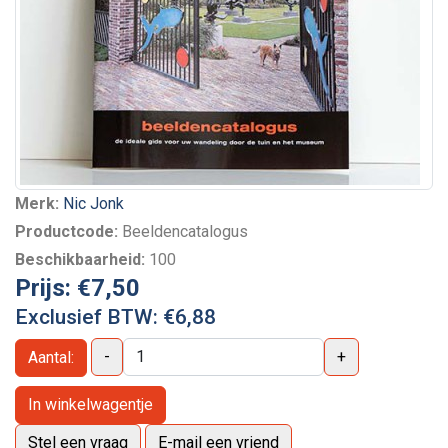
Merk:
Nic Jonk
Productcode:
Beeldencatalogus
Beschikbaarheid:
100
Prijs:
€7,50
Exclusief BTW:
€6,88
-
+
Aantal:
In winkelwagentje
Stel een vraag
E-mail een vriend