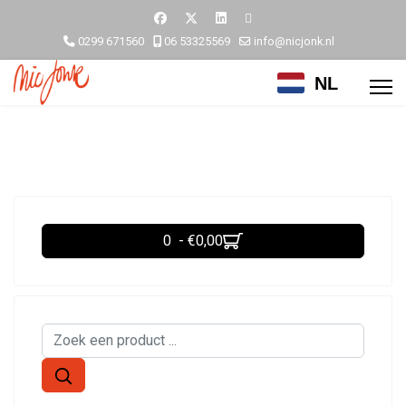
0299 671560
06 53325569
info@nicjonk.nl
NL
0 - €0,00