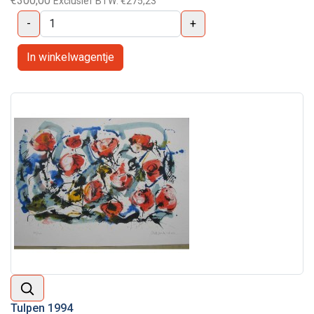
€300,00
Exclusief BTW:
€275,23
-
+
Tulpen 1994