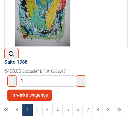
Salto 1988
€400,00
Exclusief BTW:
€366,97
-
+
1
2
3
4
5
6
7
8