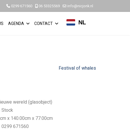
0299 671560
06 53325569
info@nicjonk.nl
NL
WS
AGENDA
CONTACT
Festival of whales
ieuwe wereld (glasobject)
n Stock
cm x 140.00cm x 77.00cm
s: 0299 671560