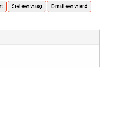
ht
Stel een vraag
E-mail een vriend