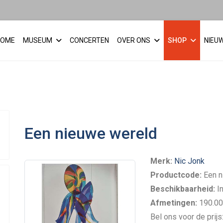
HOME
MUSEUM
CONCERTEN
OVER ONS
SHOP
NIEU
Een nieuwe wereld
Merk:
Nic Jonk
Productcode:
Een n
Beschikbaarheid:
I
Afmetingen:
190.00
Bel ons voor de prij