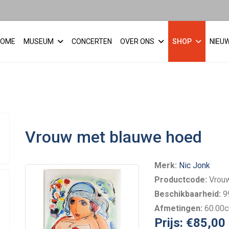
HOME
MUSEUM
CONCERTEN
OVER ONS
SHOP
NIEU
Vrouw met blauwe hoed
Merk:
Nic Jonk
Productcode:
Vrouw
Beschikbaarheid:
9
Afmetingen:
60.00
Prijs:
€85,00