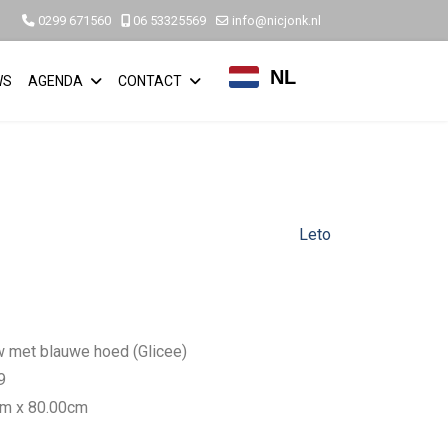
0299 671560
06 53325569
info@nicjonk.nl
NL
WS
AGENDA
CONTACT
Leto
 met blauwe hoed (Glicee)
9
cm x 80.00cm