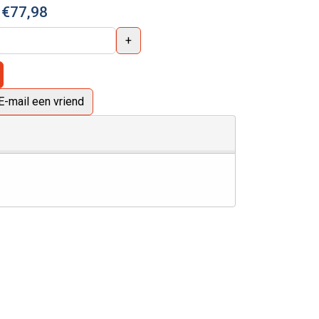
:
€77,98
+
E-mail een vriend