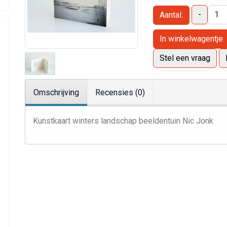
-
Aantal:
In winkelwagentje
Stel een vraag
Omschrijving
Recensies (0)
Kunstkaart winters landschap beeldentuin Nic Jonk