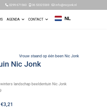
0299 671560
06 53325569
info@nicjonk.nl
NL
WS
AGENDA
CONTACT
Vrouw staand op één been Nic Jonk
uin Nic Jonk
 winters landschap beeldentuin Nic Jonk
9
:
€3,21