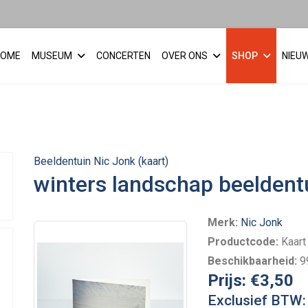
HOME
MUSEUM
CONCERTEN
OVER ONS
SHOP
NIEU
Beeldentuin Nic Jonk (kaart)
winters landschap beeldent
Merk:
Nic Jonk
Productcode:
Kaart
Beschikbaarheid:
9
Prijs:
€3,50
Exclusief BTW