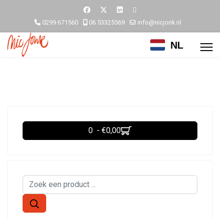
0299 671560
06 53325569
info@nicjonk.nl
NL
0 - €0,00