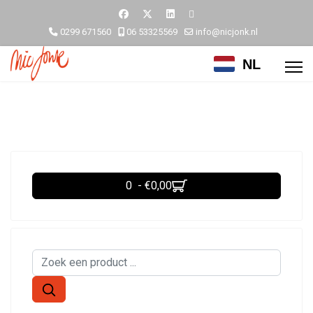
0299 671560
06 53325569
info@nicjonk.nl
NL
0 - €0,00