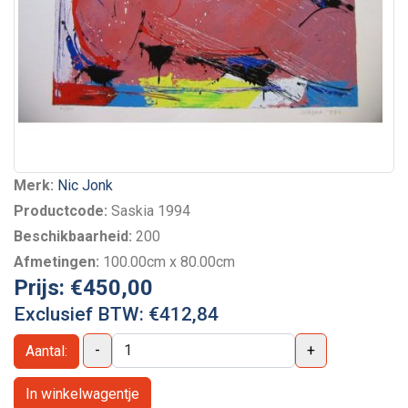
Merk:
Nic Jonk
Productcode:
Saskia 1994
Beschikbaarheid:
200
Afmetingen:
100.00cm x 80.00cm
Prijs:
€450,00
Exclusief BTW:
€412,84
-
+
Aantal:
In winkelwagentje