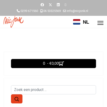
0299 671560
06 53325569
info@nicjonk.nl
NL
0 - €0,00